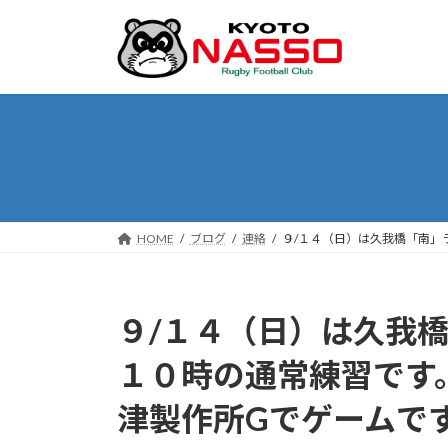
コ
ナ
ン
ビ
テ
ゲ
ン
ー
ツ
シ
へ
ョ
ス
ン
キ
に
ッ
移
プ
動
HOME
ブログ
連絡
９/１４（日）は久我橋「南」
９/１４（日）は久我
１０時の通常練習です。
津製作所Gでゲームで