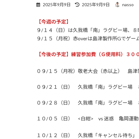
最
2025年9月9日
2025年9月9日
nasso
終
更
【今週の予定】
新
日
９/１４（日）は久我橋「南」ラグビー場、８
時
９/１５（月祝）赤overは島津製作所Gでゲー
:
【今後の予定】練習参加費（Ｇ使用料）３０
０９/１５（月祝）敬老大会（赤以上） 島津
０９/２１（日） 久我橋「南」ラグビー場 
０９/２８（日） 久我橋「南」ラグビー場 
１０/０５（日） <白紺> vs 迷惑 亀岡運動公園
１０/１２（日） 久我橋「キャンセル待ち」