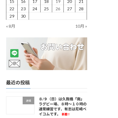
15
16
17
18
19
20
21
22
23
24
25
26
27
28
29
30
« 8月
10月 »
最近の投稿
８/９（日）は久我橋「南」
連絡
ラグビー場、８時～１０時の
通常練習です、有志は尼崎ベ
イコムです。
新着!!