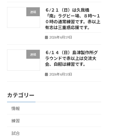
６/２１（日）は久我橋
連絡
「南」ラグビー場、８時～１
０時の通常練習です。赤以上
有志は三重惑応援です。
2026年6月19日
６/１４（日）島津製作所グ
連絡
ラウンドで赤以上は交流大
会、白紺は練習です。
2026年6月10日
カテゴリー
情報
練習
試合