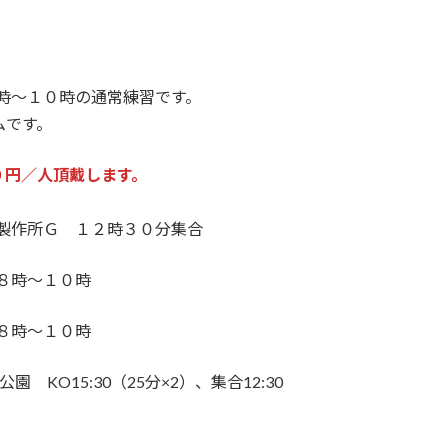
時～１０時の通常練習です。
ムです。
０円／人頂戴します。
製作所Ｇ １２時３０分集合
８時～１０時
８時～１０時
 KO15:30（25分×2）、集合12:30