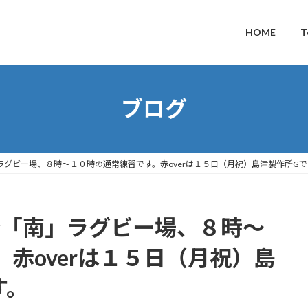
HOME
T
ブログ
ラグビー場、８時～１０時の通常練習です。赤overは１５日（月祝）島津製作所G
橋「南」ラグビー場、８時～
赤overは１５日（月祝）島
す。