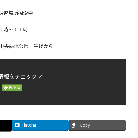
練習場所探索中
９時～１１時
日市中央緑地公園 午後から
情報をチェック ／
Hatena
Copy