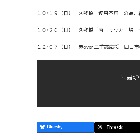
１０/１９（日） 久我橋「使用不可」の為、
１０/２６（日） 久我橋「南」サッカー場 
１２/０７（日） 赤over 三重惑応援 四
＼ 最新
Bluesky
Threads