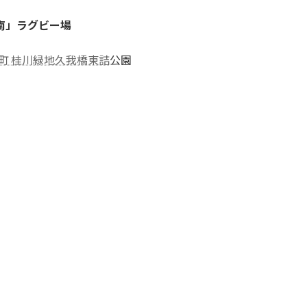
南」ラグビー場
島町 桂川緑地久我橋東詰
公園