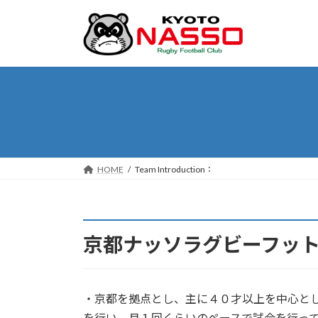
コ
ナ
ン
ビ
テ
ゲ
ン
ー
ツ
シ
へ
ョ
ス
ン
キ
に
ッ
移
プ
動
HOME
Team Introduction：
京都ナッソラグビーフッ
・京都を拠点とし、主に４０才以上を中心と
を行い、月１回くらいのペースで試合を行っ