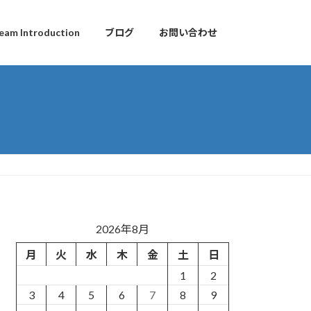
eam Introduction
ブログ
お問い合わせ
2026年8月
月
火
水
木
金
土
日
1
2
3
4
5
6
7
8
9