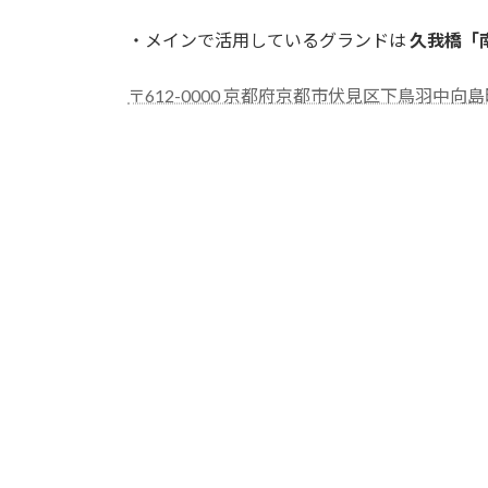
・メインで活用しているグランドは
久我橋「
〒612-0000 京都府京都市伏見区下鳥羽中向