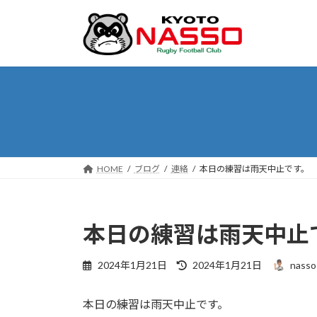
コ
ナ
ン
ビ
テ
ゲ
ン
ー
ツ
シ
へ
ョ
ス
ン
キ
に
ッ
移
プ
動
HOME
ブログ
連絡
本日の練習は雨天中止です。
本日の練習は雨天中止
最
2024年1月21日
2024年1月21日
nasso
終
更
本日の練習は雨天中止です。
新