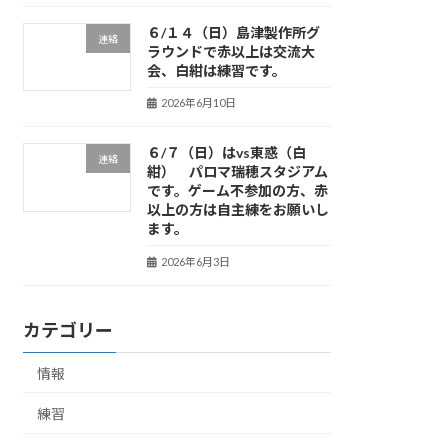
６/１４（日）島津製作所グ
連絡
ラウンドで赤以上は交流大
会、白紺は練習です。
2026年6月10日
６/７（日）はvs東惑（白
連絡
紺） パロマ瑞穂スタジアム
です。ゲーム不参加の方、赤
以上の方は自主練をお願いし
ます。
2026年6月3日
カテゴリー
情報
練習