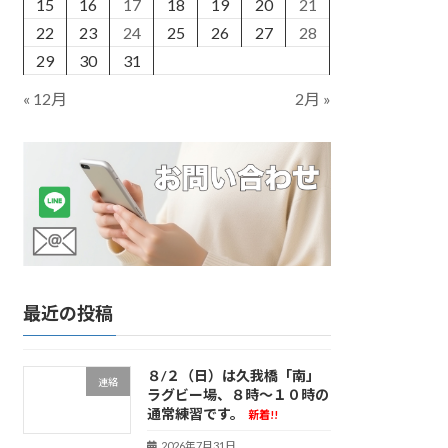
15
16
17
18
19
20
21
22
23
24
25
26
27
28
29
30
31
« 12月
2月 »
最近の投稿
８/２（日）は久我橋「南」
連絡
ラグビー場、８時～１０時の
通常練習です。
新着!!
2026年7月31日