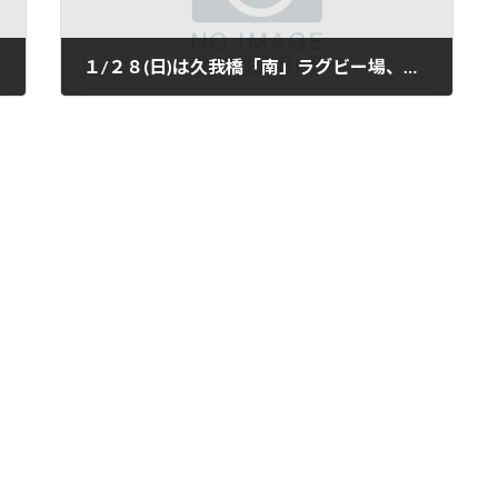
１/２８(日)は久我橋「南」ラグビー場、９時～１１時の通常練習です。午後はびわこ惑惑に合流です。
2024年1月24日