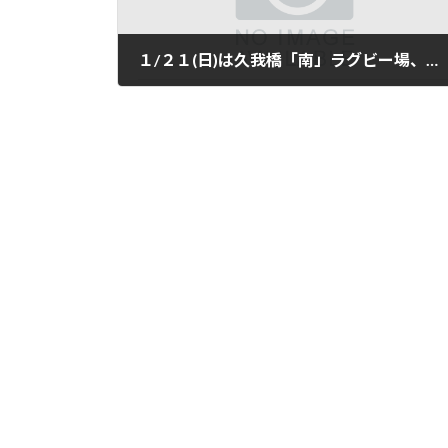
１/２１(日)は久我橋「南」ラグビー場、９時～１１時の通常練習です。サウスベアーズさんのご厚意で半面利用させて頂きます。
2024年1月17日