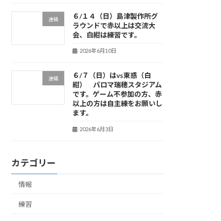
６/１４（日）島津製作所グ
連絡
ラウンドで赤以上は交流大
会、白紺は練習です。
2026年6月10日
６/７（日）はvs東惑（白
連絡
紺） パロマ瑞穂スタジアム
です。ゲーム不参加の方、赤
以上の方は自主練をお願いし
ます。
2026年6月3日
カテゴリー
情報
練習