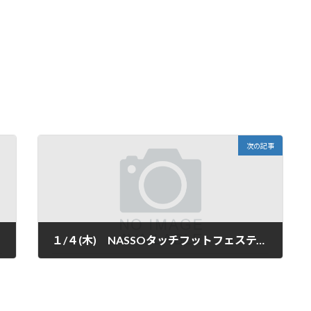
次の記事
１/４(木) NASSOタッチフットフェスティバル in久我橋「南」ラグビー場 ＆新年会
2023年12月26日