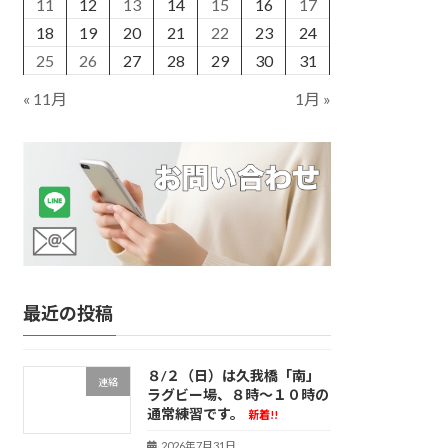
11
12
13
14
15
16
17
18
19
20
21
22
23
24
25
26
27
28
29
30
31
« 11月
1月 »
最近の投稿
８/２（日）は久我橋「南」
連絡
ラグビー場、８時～１０時の
通常練習です。
新着!!
2026年7月31日