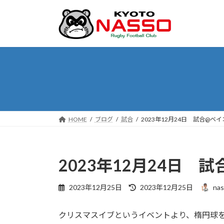
コ
ナ
ン
ビ
テ
ゲ
ン
ー
ツ
シ
へ
ョ
ス
ン
キ
に
ッ
移
プ
動
HOME
ブログ
試合
2023年12月24日 試合@ベ
2023年12月24日 
最
2023年12月25日
2023年12月25日
nas
終
更
クリスマスイブというイベントより、楕円球
新